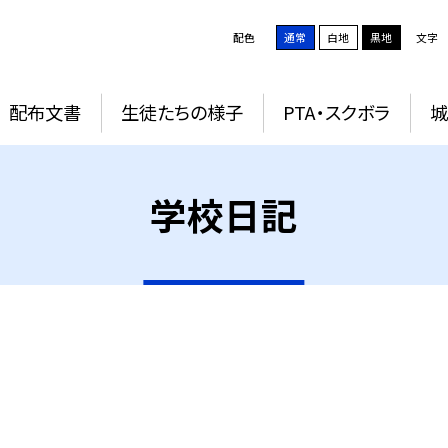
配色
通常
白地
黒地
文字
配布文書
生徒たちの様子
PTA・スクボラ
学校日記