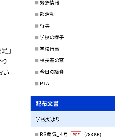
緊急情報
部活動
行事
学校の様子
学校行事
足」
かり
校長室の窓
おい
今日の給食
PTA
配布文書
学校だより
R８覇気_４号
(788 KB)
PDF