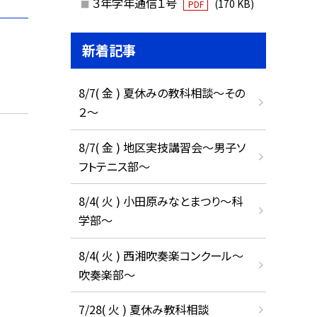
３年学年通信１号
(170 KB)
PDF
新着記事
8/7( 金 ) 夏休みの教科相談～その
２～
8/7( 金 ) 地区実技講習会～男子ソ
フトテニス部～
8/4( 火 ) 小田原みなとまつり～科
学部～
8/4( 火 ) 西湘吹奏楽コンクール～
吹奏楽部～
7/28( 火 ) 夏休み教科相談