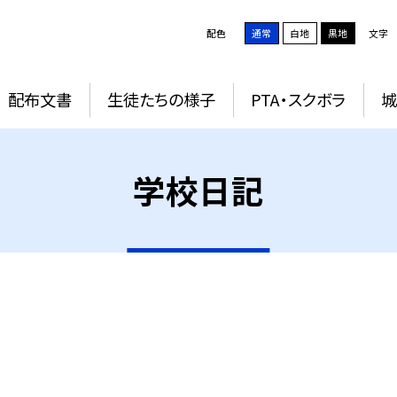
配色
通常
白地
黒地
文字
配布文書
生徒たちの様子
PTA・スクボラ
学校日記