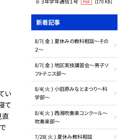
３年学年通信１号
(170 KB)
PDF
新着記事
8/7( 金 ) 夏休みの教科相談～その
２～
8/7( 金 ) 地区実技講習会～男子ソ
フトテニス部～
8/4( 火 ) 小田原みなとまつり～科
てい
学部～
寝て
8/4( 火 ) 西湘吹奏楽コンクール～
見直
吹奏楽部～
で
7/28( 火 ) 夏休み教科相談