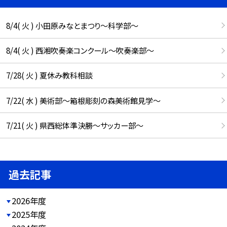
8/4( 火 ) 小田原みなとまつり～科学部～
8/4( 火 ) 西湘吹奏楽コンクール～吹奏楽部～
7/28( 火 ) 夏休み教科相談
7/22( 水 ) 美術部～箱根彫刻の森美術館見学～
7/21( 火 ) 県西総体準決勝～サッカー部～
過去記事
2026年度
2025年度