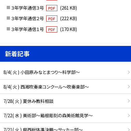
３年学年通信３号
(261 KB)
PDF
３年学年通信２号
(222 KB)
PDF
３年学年通信１号
(170 KB)
PDF
新着記事
8/4( 火 ) 小田原みなとまつり～科学部～
8/4( 火 ) 西湘吹奏楽コンクール～吹奏楽部～
7/28( 火 ) 夏休み教科相談
7/22( 水 ) 美術部～箱根彫刻の森美術館見学～
7/21( 火 ) 県西総体準決勝～サッカー部～