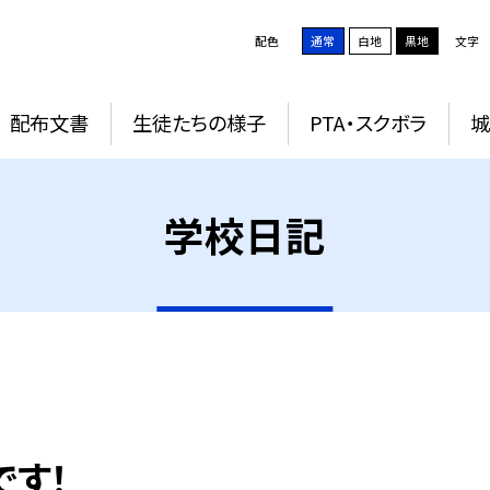
配色
通常
白地
黒地
文字
配布文書
生徒たちの様子
PTA・スクボラ
学校日記
です！