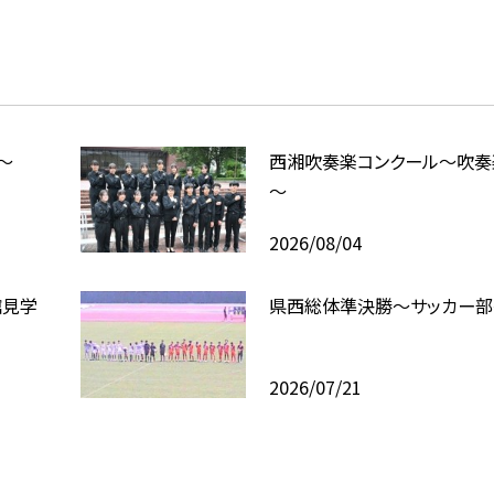
～
西湘吹奏楽コンクール～吹奏
～
2026/08/04
館見学
県西総体準決勝～サッカー部
2026/07/21