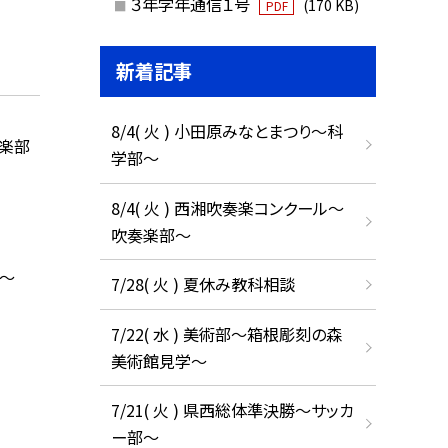
３年学年通信１号
(170 KB)
PDF
新着記事
8/4( 火 ) 小田原みなとまつり～科
楽部
学部～
8/4( 火 ) 西湘吹奏楽コンクール～
吹奏楽部～
～
7/28( 火 ) 夏休み教科相談
7/22( 水 ) 美術部～箱根彫刻の森
美術館見学～
7/21( 火 ) 県西総体準決勝～サッカ
ー部～