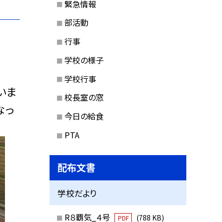
緊急情報
部活動
行事
学校の様子
学校行事
いま
校長室の窓
なっ
今日の給食
PTA
配布文書
学校だより
R８覇気_４号
(788 KB)
PDF