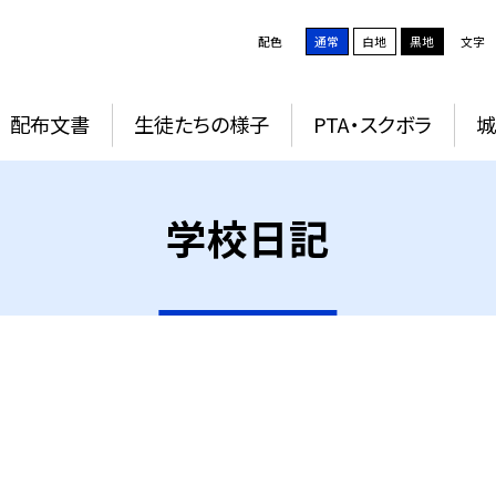
配色
通常
白地
黒地
文字
配布文書
生徒たちの様子
PTA・スクボラ
学校日記