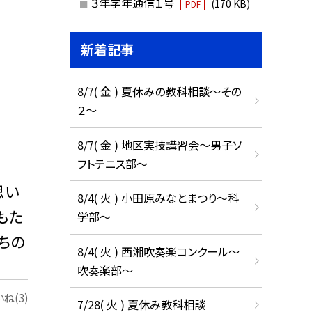
３年学年通信１号
(170 KB)
PDF
新着記事
8/7( 金 ) 夏休みの教科相談～その
２～
8/7( 金 ) 地区実技講習会～男子ソ
フトテニス部～
思い
8/4( 火 ) 小田原みなとまつり～科
もた
学部～
ちの
8/4( 火 ) 西湘吹奏楽コンクール～
吹奏楽部～
ね(3)
7/28( 火 ) 夏休み教科相談