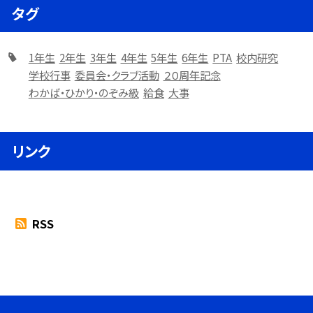
タグ
1年生
2年生
3年生
4年生
5年生
6年生
PTA
校内研究
学校行事
委員会・クラブ活動
２０周年記念
わかば・ひかり・のぞみ級
給食
大事
リンク
RSS