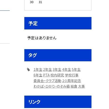
30
31
予定
予定はありません
タグ
1年生
2年生
3年生
4年生
5年生
6年生
PTA
校内研究
学校行事
委員会・クラブ活動
２０周年記念
わかば・ひかり・のぞみ級
給食
大事
リンク