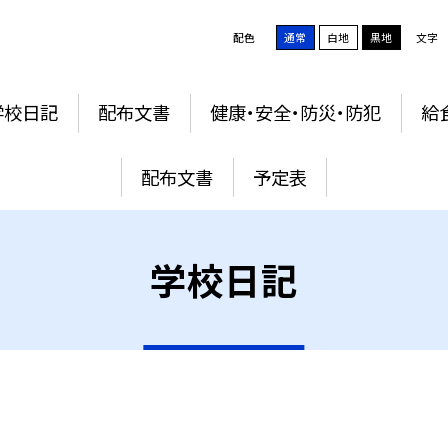
配色
通常
白地
黒地
文字
学校日記
配布文書
健康・安全・防災・防犯
給
配布文書
予定表
学校日記