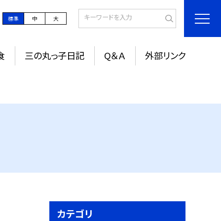
標準
中
大
食
三の丸っ子日記
Q＆Ａ
外部リンク
カテゴリ