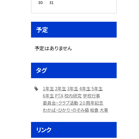
30
31
予定
予定はありません
タグ
1年生
2年生
3年生
4年生
5年生
6年生
PTA
校内研究
学校行事
委員会・クラブ活動
２０周年記念
わかば・ひかり・のぞみ級
給食
大事
リンク