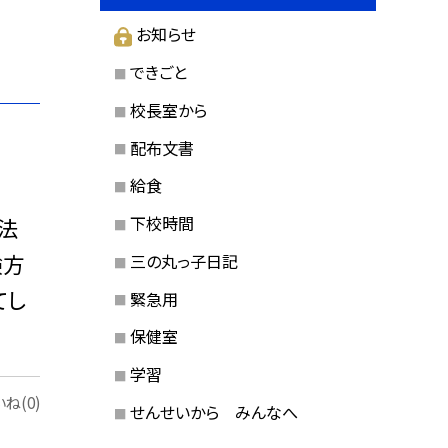
お知らせ
できごと
校長室から
配布文書
給食
下校時間
方法
験方
三の丸っ子日記
てし
緊急用
保健室
学習
ね(0)
せんせいから みんなへ