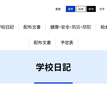
配色
通常
白地
黒地
文字
学校日記
配布文書
健康・安全・防災・防犯
給
配布文書
予定表
学校日記