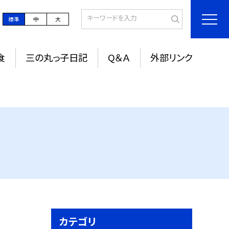
標準
中
大
食
三の丸っ子日記
Q＆Ａ
外部リンク
カテゴリ