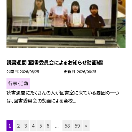
読書週間（図書委員会によるお知らせ動画編）
公開日
2026/06/25
更新日
2026/06/25
行事・活動
読書週間にたくさんの人が図書室に来ている要因の一つ
は、図書委員会の動画による全校...
1
2
3
4
5
6
...
58
59
»