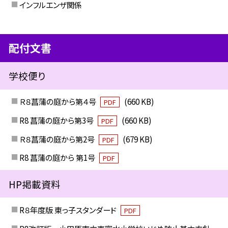
インフルエンザ関係
配付文書
学校便り
Ｒ８菖蒲の庭から第４号
(660 KB)
PDF
R8 菖蒲の庭から第3号
(660 KB)
PDF
Ｒ８菖蒲の庭から第2号
(679 KB)
PDF
R8 菖蒲の庭から 第1号
PDF
HP掲載資料
R８年度版 東っ子スタンダード
PDF