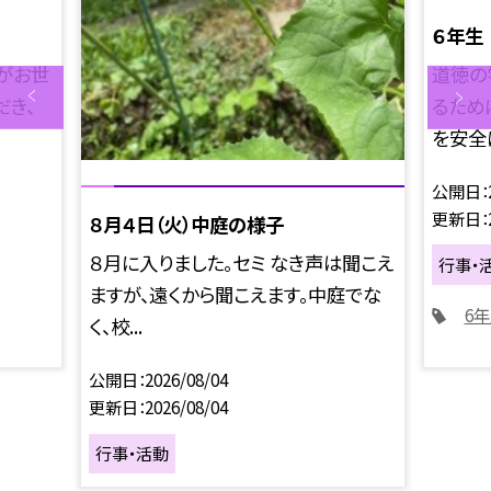
６年生
がお世
道徳の
だき、
るため
を安全に
公開日
更新日
８月４日（火）中庭の様子
８月に入りました。セミ なき声は聞こえ
行事・
ますが、遠くから聞こえます。中庭でな
6
く、校...
公開日
2026/08/04
更新日
2026/08/04
行事・活動