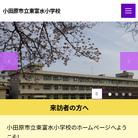
小田原市立東富水小学校
1
2
3
4
来訪者の方へ
小田原市立東富水小学校のホームページへよう
こそ！