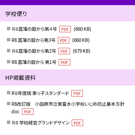
学校便り
Ｒ８菖蒲の庭から第４号
(660 KB)
PDF
R8 菖蒲の庭から第3号
(660 KB)
PDF
Ｒ８菖蒲の庭から第2号
(679 KB)
PDF
R8 菖蒲の庭から 第1号
PDF
HP掲載資料
R８年度版 東っ子スタンダード
PDF
R8改訂版 小田原市立東富水小学校いじめ防止基本方針
doc
PDF
Ｒ８ 学校経営グランドデザイン
PDF