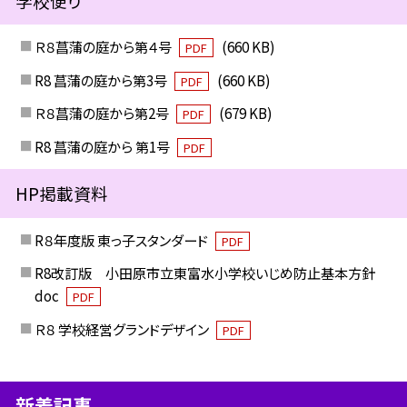
学校便り
Ｒ８菖蒲の庭から第４号
(660 KB)
PDF
R8 菖蒲の庭から第3号
(660 KB)
PDF
Ｒ８菖蒲の庭から第2号
(679 KB)
PDF
R8 菖蒲の庭から 第1号
PDF
HP掲載資料
R８年度版 東っ子スタンダード
PDF
R8改訂版 小田原市立東富水小学校いじめ防止基本方針
doc
PDF
Ｒ８ 学校経営グランドデザイン
PDF
新着記事