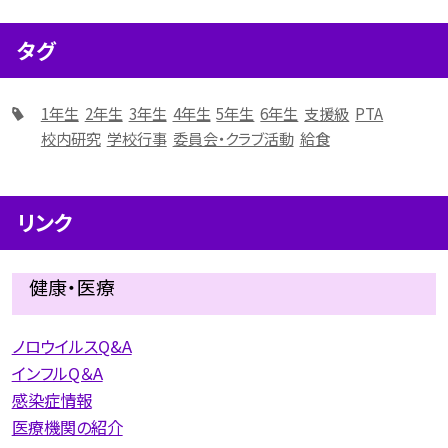
タグ
1年生
2年生
3年生
4年生
5年生
6年生
支援級
PTA
校内研究
学校行事
委員会・クラブ活動
給食
リンク
健康・医療
ノロウイルスQ&A
インフルQ＆A
感染症情報
医療機関の紹介