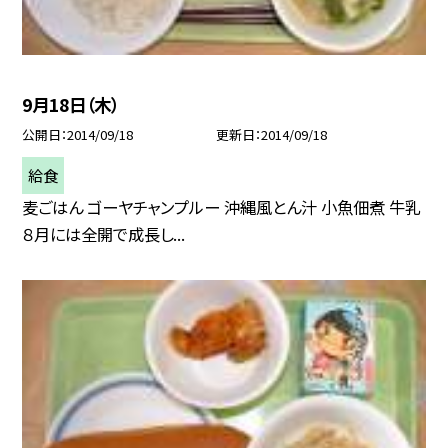
9月18日（木）
公開日
2014/09/18
更新日
2014/09/18
給食
麦ごはん ゴーヤチャンプルー 沖縄風とん汁 小魚佃煮 牛乳
８月には全開で成長し...