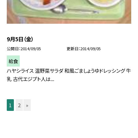
9月5日（金）
公開日
2014/09/05
更新日
2014/09/05
給食
ハヤシライス 温野菜サラダ 和風ごましょうゆドレッシング 牛
乳 古代エジプト人は...
1
2
»