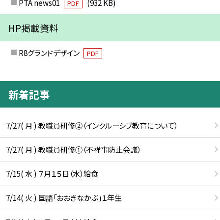
PTA news01
(932 KB)
PDF
HP掲載資料
R8グランドデザイン
PDF
新着記事
7/27( 月 ) 教職員研修②（インクルーシブ教育について）
7/27( 月 ) 教職員研修①（不祥事防止会議）
7/15( 水 ) ７月１５日（水）給食
7/14( 火 ) 国語「おおきなかぶ」１年生