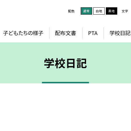
配色
通常
白地
黒地
文字
子どもたちの様子
配布文書
PTA
学校日記
学校日記