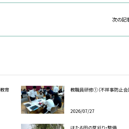
次の記
ブ教育
教職員研修①（不祥事防止会
2026/07/27
ほたる田の草刈り・整備