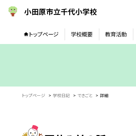
小田原市立千代小学校
トップページ
学校概要
教育活動
トップページ
>
学校日記
>
できごと
>
詳細