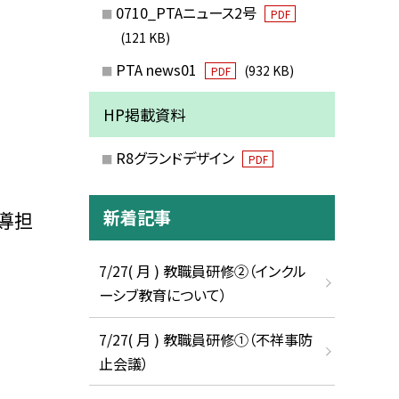
0710_PTAニュース2号
PDF
(121 KB)
PTA news01
(932 KB)
PDF
HP掲載資料
R8グランドデザイン
PDF
新着記事
導担
7/27( 月 ) 教職員研修②（インクル
ーシブ教育について）
7/27( 月 ) 教職員研修①（不祥事防
止会議）