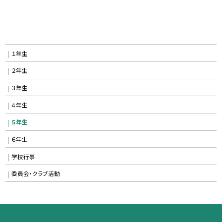
１年生
２年生
３年生
４年生
５年生
６年生
学校行事
委員会・クラブ活動