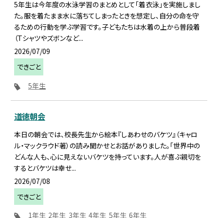
5年生は今年度の水泳学習のまとめとして「着衣泳」を実施しまし
た。服を着たまま水に落ちてしまったときを想定し、自分の命を守
るための行動を学ぶ学習です。子どもたちは水着の上から普段着
（Tシャツやズボンなど...
2026/07/09
できごと
5年生
道徳朝会
本日の朝会では、校長先生から絵本『しあわせのバケツ』（キャロ
ル・マックラウド著）の読み聞かせとお話がありました。「世界中の
どんな人も、心に見えないバケツを持っています。人が喜ぶ親切を
するとバケツは幸せ...
2026/07/08
できごと
1年生
2年生
3年生
4年生
5年生
6年生