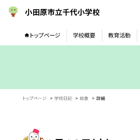
小田原市立千代小学校
トップページ
学校概要
教育活動
トップページ
>
学校日記
>
給食
>
詳細