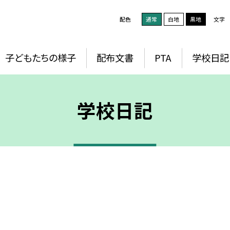
配色
通常
白地
黒地
文字
子どもたちの様子
配布文書
PTA
学校日記
学校日記