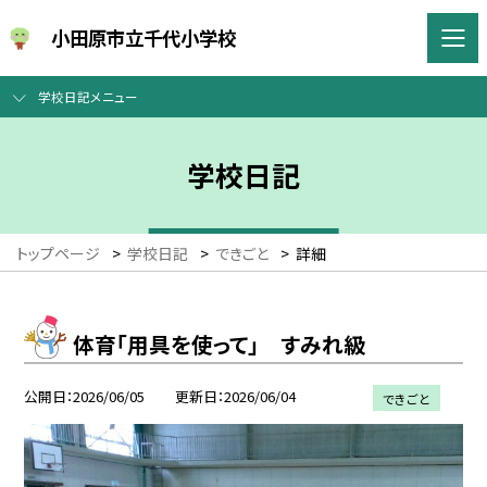
小田原市立千代小学校
学校日記メニュー
学校日記
トップページ
>
学校日記
>
できごと
>
詳細
体育「用具を使って」 すみれ級
公開日
2026/06/05
更新日
2026/06/04
できごと