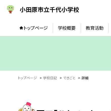
小田原市立千代小学校
トップページ
学校概要
教育活動
トップページ
>
学校日記
>
できごと
>
詳細