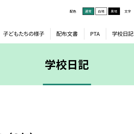
配色
通常
白地
黒地
文字
子どもたちの様子
配布文書
PTA
学校日記
学校日記