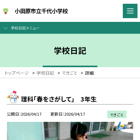
小田原市立千代小学校
学校日記メニュー
学校日記
トップページ
>
学校日記
>
できごと
>
詳細
理科「春をさがして」 3年生
公開日
2026/04/17
更新日
2026/04/17
できごと