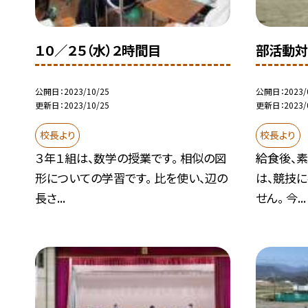
１０／２５（水）２時間目
部活動対
公開日
2023/10/25
公開日
2023/
更新日
2023/10/25
更新日
2023/
校長より
校長より
３年１組は、数学の授業です。 相似の図
給食後、素
形についての学習です。 比を使い、辺の
は、競技
長さ...
せん。 今...