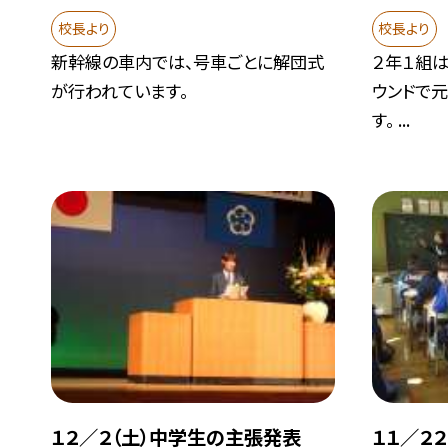
校長より
校長より
新幹線の車内では、号車ごとに解団式
２年１組は
が行われています。
ウンドで
す。 ...
１２／２（土）中学生の主張発表
１１／２