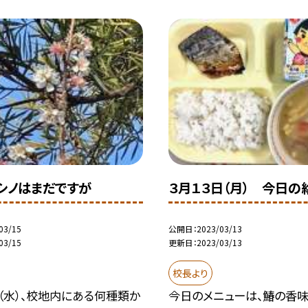
シノはまだですが
３月１３日（月） 今日の
03/15
公開日
2023/03/13
03/15
更新日
2023/03/13
校長より
（水）、校地内にある何種類か
今日のメニューは、鰆の香味