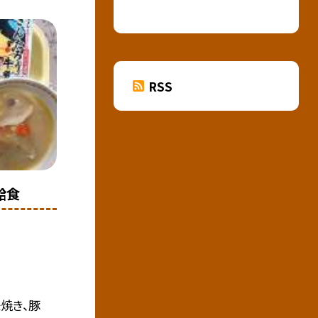
RSS
給食
焼き、豚