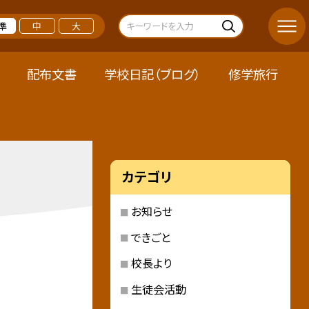
準
中
大
配布文書
学校日記（ブログ）
修学旅行
カテゴリ
お知らせ
できごと
校長より
生徒会活動