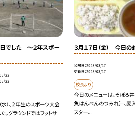
日でした 〜２年スポー
３月１７日（金） 今日の
公開日
2023/03/17
更新日
2023/03/17
03/22
03/22
校長より
今日のメニューは、そぼろ丼（
魚はんぺんのつみれ汁、麦入
（水）、２年生のスポーツ大会
スター...
た。グラウンドではフットサ