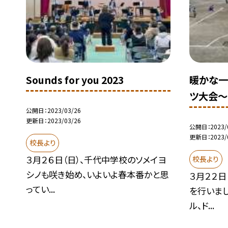
Sounds for you 2023
暖かな一
ツ大会〜
公開日
2023/03/26
更新日
2023/03/26
公開日
2023/
更新日
2023/
校長より
３月２６日（日）、千代中学校のソメイヨ
校長より
シノも咲き始め、いよいよ春本番かと思
３月２２日
ってい...
を行いまし
ル、ド...