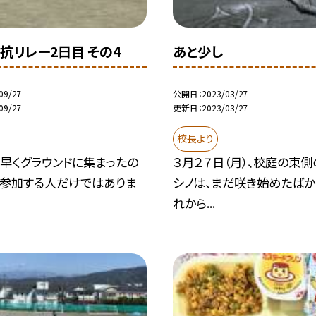
抗リレー2日目 その4
あと少し
09/27
公開日
2023/03/27
09/27
更新日
2023/03/27
校長より
早くグラウンドに集まったの
３月２７日（月）、校庭の東側
に参加する人だけではありま
シノは、まだ咲き始めたばか
れから...