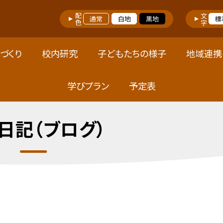
配色
文字
通常
白地
黒地
標
づくり
校内研究
子どもたちの様子
地域連携
学びプラン
予定表
日記（ブログ）