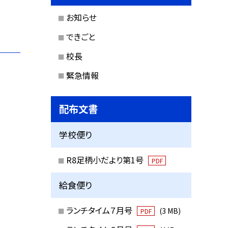
お知らせ
できごと
校長
緊急情報
配布文書
学校便り
R8足柄小だより第1号
PDF
給食便り
ランチタイム７月号
(3 MB)
PDF