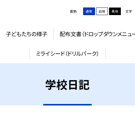
配色
通常
白地
黒地
文字
子どもたちの様子
配布文書（ドロップダウンメニュ
ミライシード（ドリルパーク）
学校日記