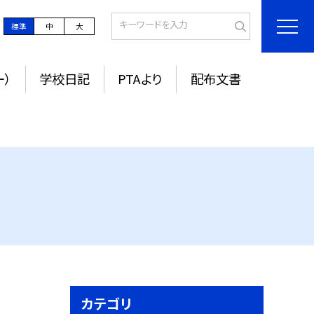
標準
中
大
ー）
学校日記
PTAより
配布文書
カテゴリ