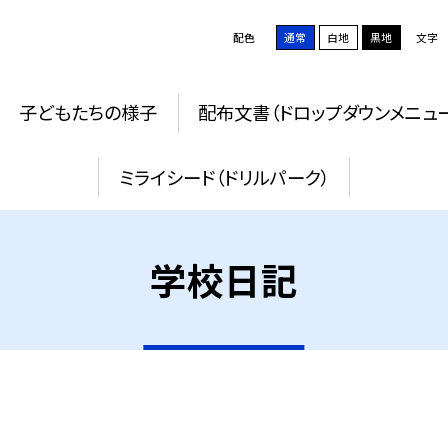
配色
通常
白地
黒地
文字
子どもたちの様子
配布文書（ドロップダウンメニュ
ミライシード（ドリルパーク）
学校日記