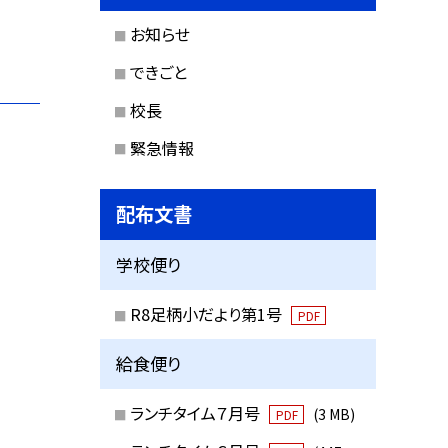
お知らせ
できごと
校長
緊急情報
配布文書
学校便り
R8足柄小だより第1号
PDF
給食便り
ランチタイム７月号
(3 MB)
PDF