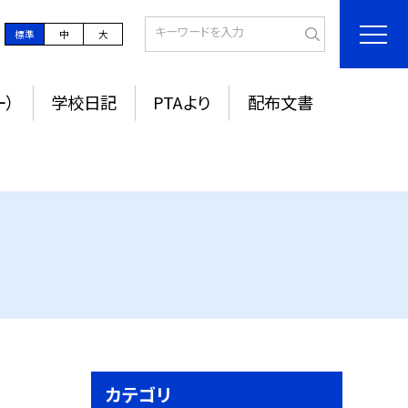
標準
中
大
ー）
学校日記
PTAより
配布文書
カテゴリ