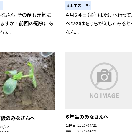
動
3年生の活動
みなさん、その後も元気に
４月２４日（金） はたけへ行って
ますか？ 前回の記事にあ
ベツのはをうらがえしてみると・・
お...
なん...
６年生のみなさんへ
ジ級のみなさんへ
公開日
2020/04/21
04/22
更新日
2020/04/21