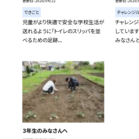
更新日
2020/04/22
更新日
2020/
できごと
チャレンジ
児童がより快適で安全な学校生活が
チャレン
送れるように「トイレのスリッパを並
していま
べるための足跡...
みなさんと一
３年生のみなさんへ