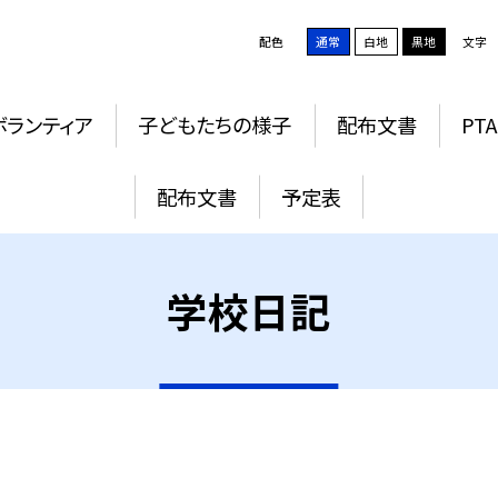
配色
通常
白地
黒地
文字
ボランティア
子どもたちの様子
配布文書
PTA
配布文書
予定表
学校日記