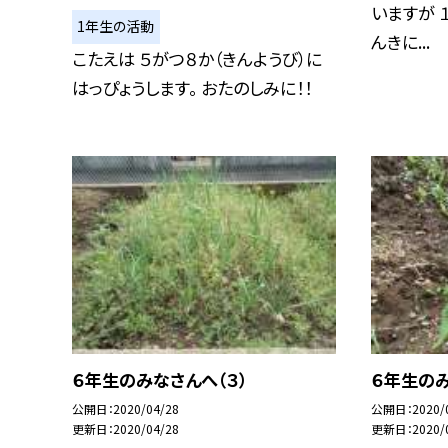
いますが 
1年生の活動
んきに...
こたえは ５がつ８か（きんようび）に
はっぴょうします。 おたのしみに！！
６年生のみなさんへ（３）
６年生のみ
公開日
2020/04/28
公開日
2020/
更新日
2020/04/28
更新日
2020/