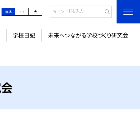
標準
中
大
学校日記
未来へつながる学校づくり研究会
究会