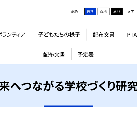
配色
通常
白地
黒地
文字
ボランティア
子どもたちの様子
配布文書
PTA
配布文書
予定表
来へつながる学校づくり研