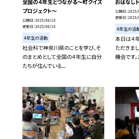
全国の４年生とつながる〜町クイズ
おはなし
プロジェクト〜
公開日
2025/
更新日
2025/
公開日
2025/06/10
更新日
2025/06/10
4年生の活
4年生の活動
本日は４
社会科で神奈川県のことを学び、そ
ただきま
のまとめとして全国の４年生に自分
機会です。た
たちが住んでいる...