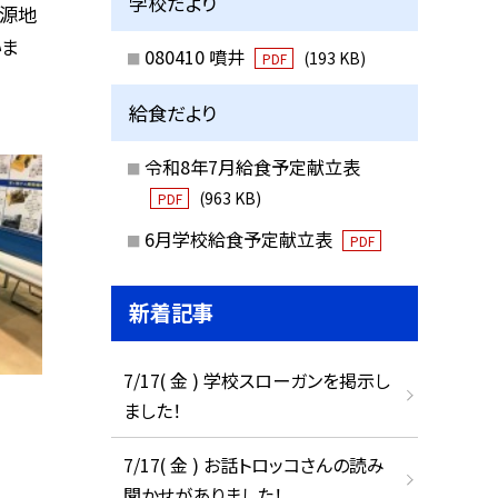
学校だより
水源地
いま
080410 噴井
(193 KB)
PDF
給食だより
令和8年7月給食予定献立表
(963 KB)
PDF
6月学校給食予定献立表
PDF
新着記事
7/17( 金 ) 学校スローガンを掲示し
ました！
7/17( 金 ) お話トロッコさんの読み
聞かせがありました！