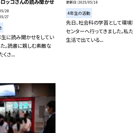
トロッコさんの読み聞かせ
更新日
2025/05/18
05/28
4年生の活動
05/27
先日、社会科の学習として環境
動
センターへ行ってきました。私
年生に読み聞かせをしてい
生活で出ている...
した。読書に親しむ素敵な
くさ...