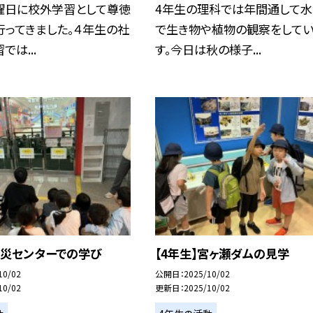
曜日に校外学習として尊徳
4年生の理科では年間通して
ってきました。４年生の社
で生き物や植物の観察をして
では...
す。今日は秋の様子...
防災センターでの学び
【4年生】宮ヶ瀬ダムの見学
10/02
公開日
2025/10/02
10/02
更新日
2025/10/02