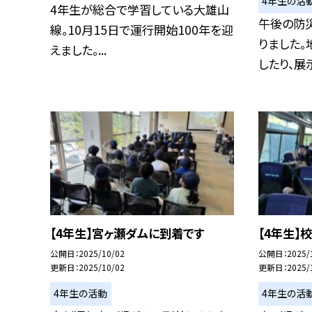
4年生の活
4年生が総合で学習している大雄山
午後の防
線。10月15日で運行開始100年を迎
りました。
えました。...
したり、展示.
【4年生】宮ヶ瀬ダムに到着です
【4年生】
公開日
2025/10/02
公開日
2025/
更新日
2025/10/02
更新日
2025/
4年生の活動
4年生の活