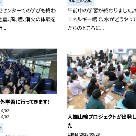
動
4年生の活動
災センターでの学びも終わ
午前中の学習が終わりました。
地震、風、煙、消火の体験を
エネルギー館で、水がどうやっ
..
たちのところに...
校外学習に行ってきます！
10/02
大雄山線プロジェクトが出発し
10/02
た
動
公開日
2025/09/29