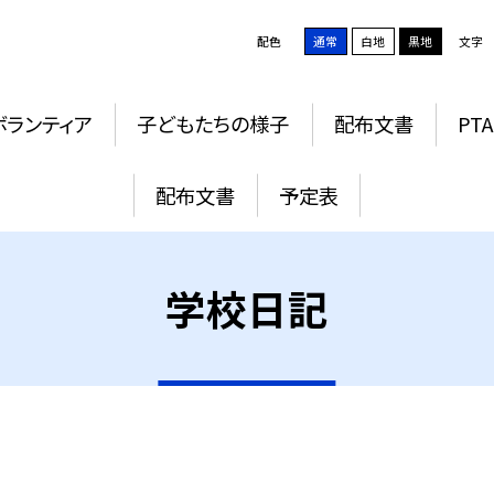
配色
通常
白地
黒地
文字
ボランティア
子どもたちの様子
配布文書
PTA
配布文書
予定表
学校日記