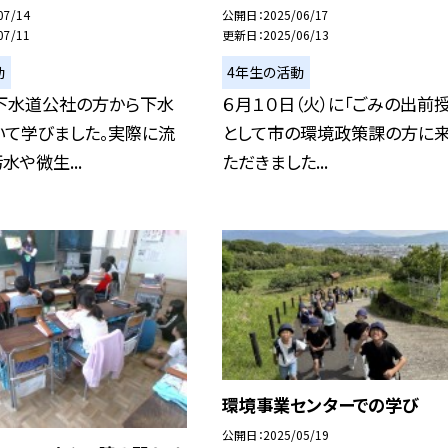
07/14
公開日
2025/06/17
07/11
更新日
2025/06/13
動
4年生の活動
下水道公社の方から下水
６月１０日（火）に「ごみの出前授
いて学びました。実際に流
として市の環境政策課の方に
水や微生...
ただきました...
環境事業センターでの学び
公開日
2025/05/19