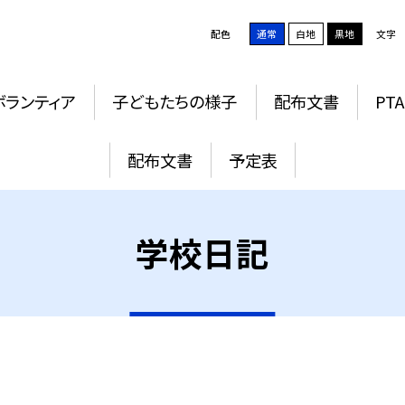
配色
通常
白地
黒地
文字
ボランティア
子どもたちの様子
配布文書
PTA
配布文書
予定表
学校日記