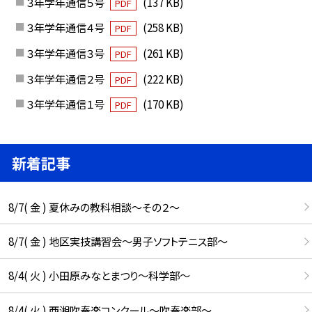
３年学年通信５号
(137 KB)
PDF
３年学年通信４号
(258 KB)
PDF
３年学年通信３号
(261 KB)
PDF
３年学年通信２号
(222 KB)
PDF
３年学年通信１号
(170 KB)
PDF
新着記事
8/7( 金 ) 夏休みの教科相談～その２～
8/7( 金 ) 地区実技講習会～男子ソフトテニス部～
8/4( 火 ) 小田原みなとまつり～科学部～
8/4( 火 ) 西湘吹奏楽コンクール～吹奏楽部～