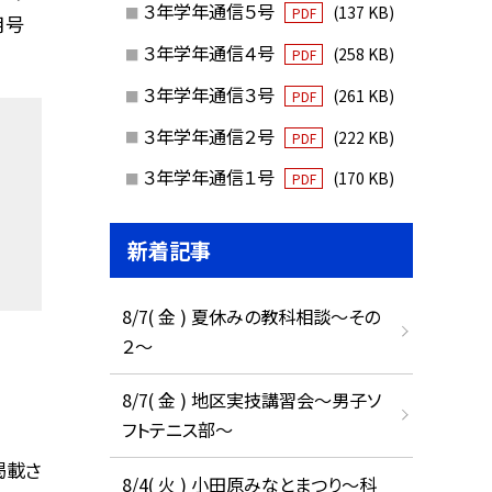
３年学年通信５号
(137 KB)
PDF
月号
３年学年通信４号
(258 KB)
PDF
３年学年通信３号
(261 KB)
PDF
３年学年通信２号
(222 KB)
PDF
３年学年通信１号
(170 KB)
PDF
新着記事
8/7( 金 ) 夏休みの教科相談～その
２～
8/7( 金 ) 地区実技講習会～男子ソ
フトテニス部～
掲載さ
8/4( 火 ) 小田原みなとまつり～科