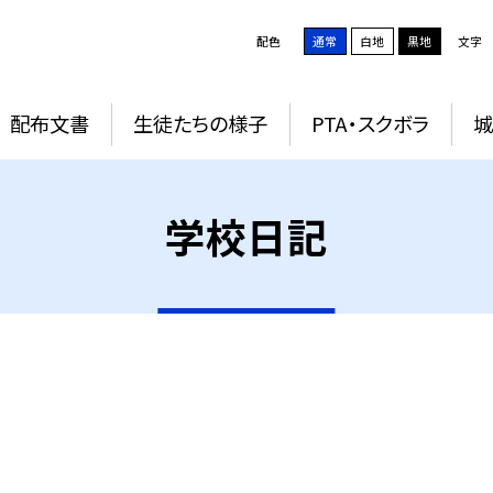
配色
通常
白地
黒地
文字
配布文書
生徒たちの様子
PTA・スクボラ
学校日記