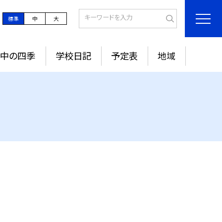
標準
中
大
城中の四季
学校日記
予定表
地域