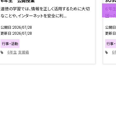
６年生 公開授業
SOS
道徳の学習では、情報を正しく活用するために大切
６年生
なことや、インターネットを安全に利...
困った
公開日
2026/07/28
公開日
更新日
2026/07/28
更新日
行事・活動
行事
6年生
支援級
6