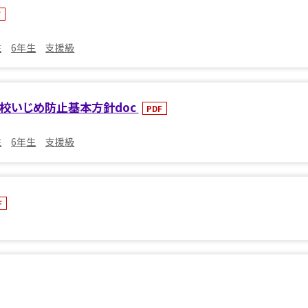
F
生
6年生
支援級
校いじめ防止基本方針doc
PDF
生
6年生
支援級
F