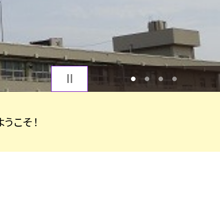
1
2
3
4
うこそ！