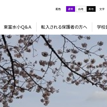
配色
通常
白地
黒地
文字
東富水小Ｑ＆Ａ
転入される保護者の方へ
学校