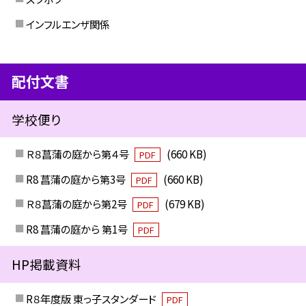
インフルエンザ関係
配付文書
学校便り
Ｒ８菖蒲の庭から第４号
(660 KB)
PDF
R8 菖蒲の庭から第3号
(660 KB)
PDF
Ｒ８菖蒲の庭から第2号
(679 KB)
PDF
R8 菖蒲の庭から 第1号
PDF
HP掲載資料
R８年度版 東っ子スタンダード
PDF