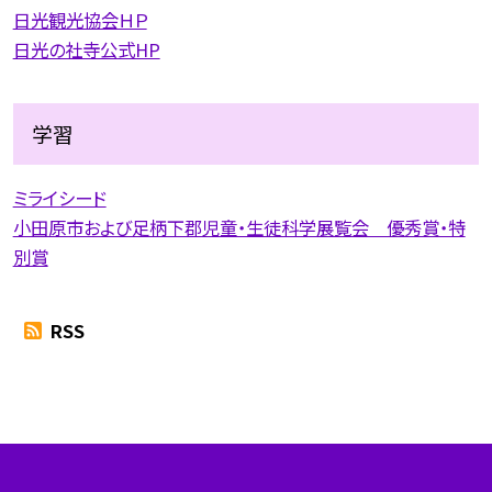
日光観光協会ＨＰ
日光の社寺公式HP
学習
ミライシード
小田原市および足柄下郡児童・生徒科学展覧会 優秀賞・特
別賞
RSS