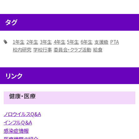
タグ
1年生
2年生
3年生
4年生
5年生
6年生
支援級
PTA
校内研究
学校行事
委員会・クラブ活動
給食
リンク
健康・医療
ノロウイルスQ&A
インフルQ＆A
感染症情報
医療機関の紹介