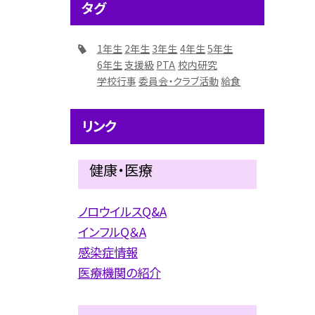
タグ
1年生
2年生
3年生
4年生
5年生
6年生
支援級
PTA
校内研究
学校行事
委員会・クラブ活動
給食
リンク
健康・医療
ノロウイルスQ&A
インフルQ＆A
感染症情報
医療機関の紹介