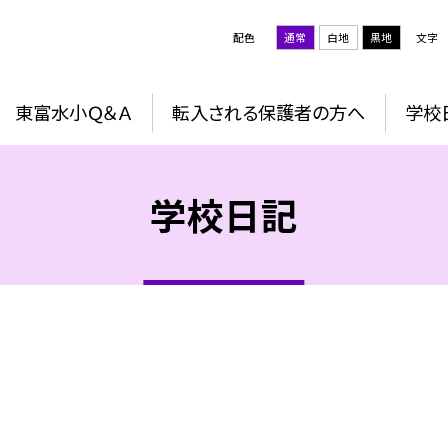
配色
通常
白地
黒地
文字
東富水小Ｑ＆Ａ
転入される保護者の方へ
学校
学校日記