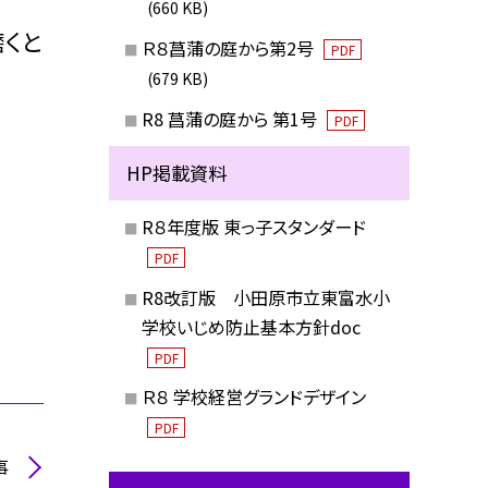
(660 KB)
磨くと
Ｒ８菖蒲の庭から第2号
PDF
(679 KB)
R8 菖蒲の庭から 第1号
PDF
HP掲載資料
R８年度版 東っ子スタンダード
PDF
R8改訂版 小田原市立東富水小
学校いじめ防止基本方針doc
PDF
Ｒ８ 学校経営グランドデザイン
PDF
事