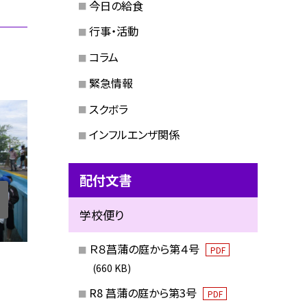
今日の給食
行事・活動
コラム
緊急情報
スクボラ
インフルエンザ関係
配付文書
学校便り
Ｒ８菖蒲の庭から第４号
PDF
(660 KB)
R8 菖蒲の庭から第3号
PDF