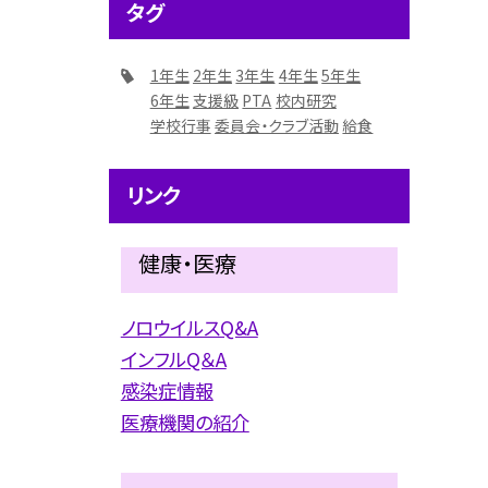
タグ
1年生
2年生
3年生
4年生
5年生
6年生
支援級
PTA
校内研究
学校行事
委員会・クラブ活動
給食
リンク
健康・医療
ノロウイルスQ&A
インフルQ＆A
感染症情報
医療機関の紹介