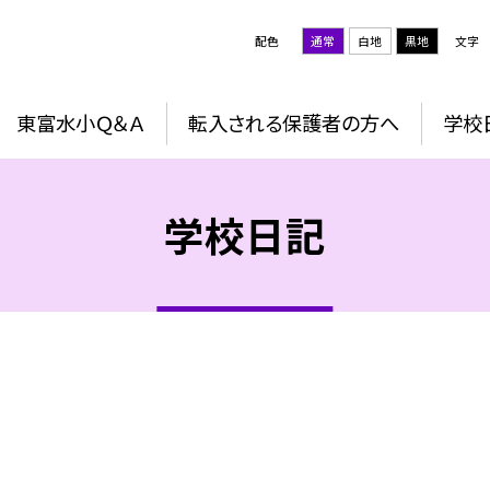
配色
通常
白地
黒地
文字
東富水小Ｑ＆Ａ
転入される保護者の方へ
学校
学校日記