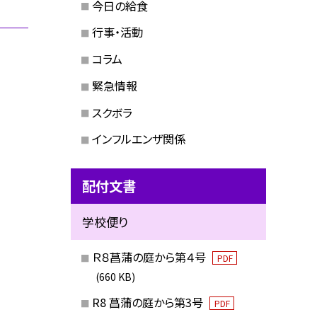
今日の給食
行事・活動
コラム
緊急情報
スクボラ
インフルエンザ関係
配付文書
学校便り
Ｒ８菖蒲の庭から第４号
PDF
(660 KB)
R8 菖蒲の庭から第3号
PDF