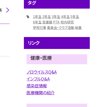
タグ
事
1年生
2年生
3年生
4年生
5年生
6年生
支援級
PTA
校内研究
学校行事
委員会・クラブ活動
給食
リンク
健康・医療
ノロウイルスQ&A
インフルQ＆A
感染症情報
医療機関の紹介