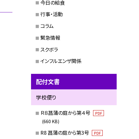
今日の給食
行事・活動
コラム
緊急情報
スクボラ
インフルエンザ関係
配付文書
学校便り
Ｒ８菖蒲の庭から第４号
PDF
(660 KB)
R8 菖蒲の庭から第3号
PDF