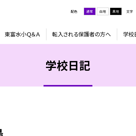
配色
通常
白地
黒地
文字
東富水小Ｑ＆Ａ
転入される保護者の方へ
学校
学校日記
鳥