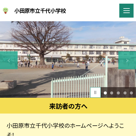
小田原市立千代小学校
1
2
3
4
5
来訪者の方へ
小田原市立千代小学校のホームページへようこ
そ！