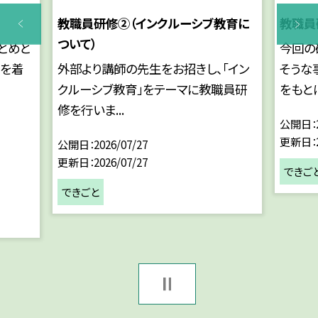
教職員研修②（インクルーシブ教育に
教職員
ついて）
とめと
今回の
服を着
外部より講師の先生をお招きし、「イン
そうな
クルーシブ教育」をテーマに教職員研
をもとに
修を行いま...
公開日
更新日
公開日
2026/07/27
更新日
2026/07/27
できご
できごと