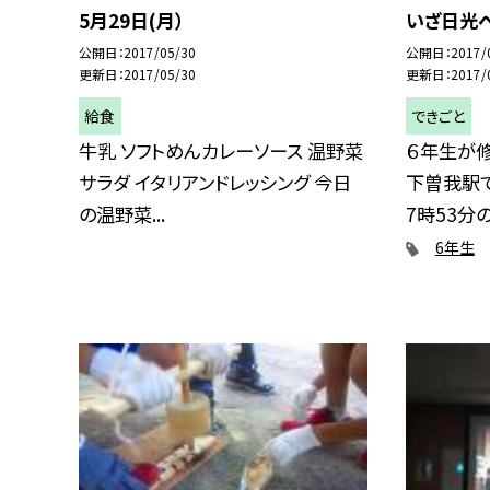
5月29日(月）
いざ日光
公開日
2017/05/30
公開日
2017/
更新日
2017/05/30
更新日
2017/
給食
できごと
牛乳 ソフトめんカレーソース 温野菜
６年生が
サラダ イタリアンドレッシング 今日
下曽我駅
の温野菜...
7時53分の
6年生