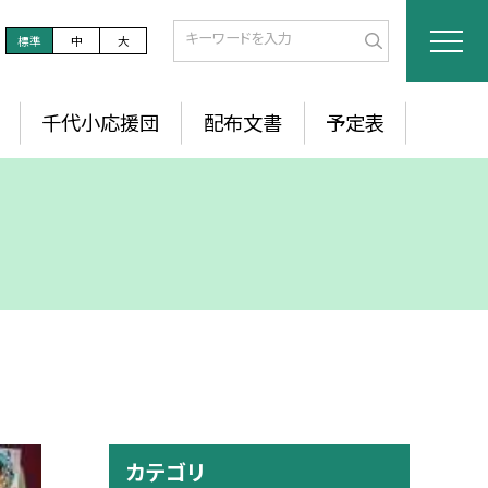
標準
中
大
千代小応援団
配布文書
予定表
カテゴリ