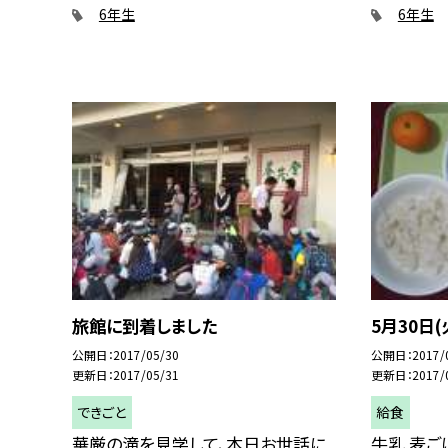
6年生
6年生
旅館に到着しました
5月30日(
公開日
2017/05/30
公開日
2017/
更新日
2017/05/31
更新日
2017/
できごと
給食
華厳の滝を見学して、本日お世話に
牛乳 麦ご