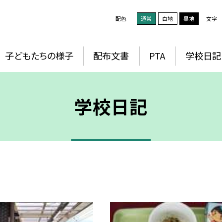
配色
通常
白地
黒地
文字
子どもたちの様子
配布文書
PTA
学校日記
学校日記