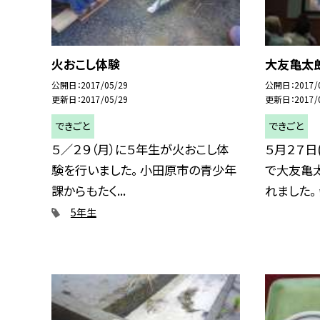
火おこし体験
大友亀太
公開日
2017/05/29
公開日
2017/
更新日
2017/05/29
更新日
2017/
できごと
できごと
５／２９（月）に５年生が火おこし体
５月２７日
験を行いました。 小田原市の青少年
で大友亀
課からもたく...
れました。 会
5年生