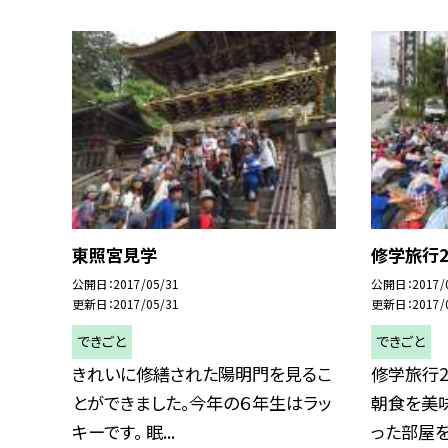
東照宮見学
修学旅行
公開日
2017/05/31
公開日
2017/
更新日
2017/05/31
更新日
2017/
できごと
できごと
きれいに修繕された陽明門を見るこ
修学旅行2
とができました。今年の６年生はラッ
朝食を美
キーです。 眠...
った部屋を.