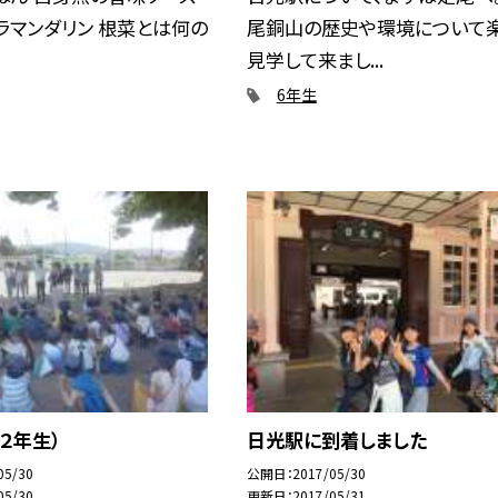
ラマンダリン 根菜とは何の
尾銅山の歴史や環境について楽
見学して来まし...
6年生
２年生）
日光駅に到着しました
05/30
公開日
2017/05/30
05/30
更新日
2017/05/31