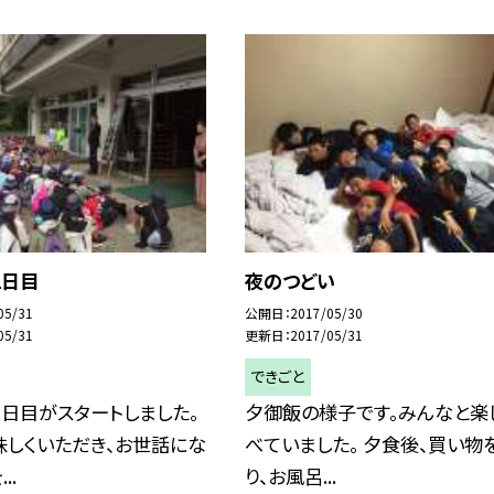
2日目
夜のつどい
05/31
公開日
2017/05/30
05/31
更新日
2017/05/31
できごと
日目がスタートしました。
夕御飯の様子です。みんなと楽
味しくいただき、お世話にな
べていました。 夕食後、買い物
..
り、お風呂...