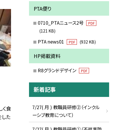
PTA便り
0710_PTAニュース2号
PDF
(121 KB)
PTA news01
(932 KB)
PDF
HP掲載資料
R8グランドデザイン
PDF
新着記事
7/27( 月 ) 教職員研修②（インクル
しく食
ーシブ教育について）
をした
7/27( 月 ) 教職員研修①（不祥事防