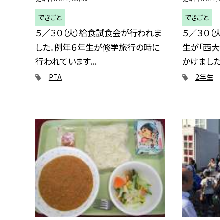
できごと
できごと
５／３０（火）給食試食会が行われま
５／３０（
した。例年６年生が修学旅行の時に
生が「西
行われています...
かけました。.
PTA
2年生