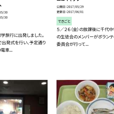
へ
公開日
2017/05/29
更新日
2017/06/01
05/30
05/30
できごと
５／２６（金）の放課後に千代
修学旅行に出発しました。
の生徒会のメンバーがボランテ
で出発式を行い、予定通り
委員会が行って...
電車...