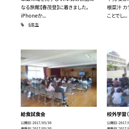
なる旅館【春茂登】に着きました。
根菜汁 カ
iPhoneか...
ことでし...
6年生
給食試食会
校外学習（
公開日
2017/05/30
公開日
2017/
更新日
2017/05/30
更新日
2017/