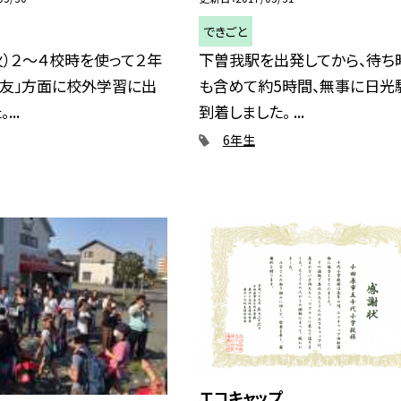
できごと
火）２〜４校時を使って２年
下曽我駅を出発してから、待ち
大友」方面に校外学習に出
も含めて約5時間、無事に日光
..
到着しました。 ...
6年生
エコキャップ