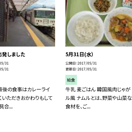
出発しました
5月31日(水）
05/31
公開日
2017/05/31
05/31
更新日
2017/05/31
給食
最後の食事はカレーライ
牛乳 麦ごはん 韓国風肉じゃが
くいただきおかわりもして
ル風 ナムルとは、野菜や山菜
合...
食材を、ご...