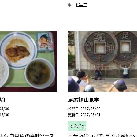
6年生
火）
足尾銅山見学
05/30
公開日
2017/05/30
05/30
更新日
2017/05/31
できごと
はん 白身魚の香味ソース
日光駅について、まずは足尾へ。