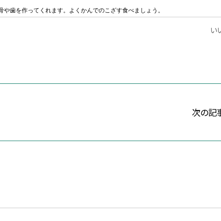
骨
や
歯
を作ってくれます。よくかんでのこざす食べましょう。
いい
次の記