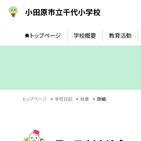
小田原市立千代小学校
トップページ
学校概要
教育活動
トップページ
>
学校日記
>
給食
>
詳細