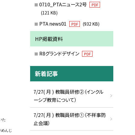
0710_PTAニュース2号
PDF
(121 KB)
PTA news01
(932 KB)
PDF
HP掲載資料
R8グランドデザイン
PDF
新着記事
7/27( 月 ) 教職員研修②（インクル
ーシブ教育について）
7/27( 月 ) 教職員研修①（不祥事防
いた
止会議）
りめんじ