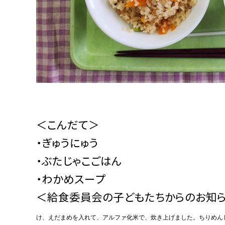
＜こんだて＞
・ぎゅうにゅう
・ぶたじゃこごはん
・わかめスープ
＜給食委員会の子どもたちからのお知
け、えだまめを入れて、アルファ
化
米
で、
炊
き上げました。
ちりめん