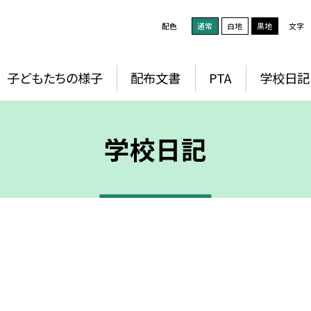
配色
通常
白地
黒地
文字
子どもたちの様子
配布文書
PTA
学校日記
学校日記