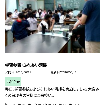
学習参観・ふれあい清掃
公開日
2026/06/11
更新日
2026/06/11
お知らせ
昨日、学習参観およびふれあい清掃を実施しました。大変多
くの保護者の皆様にご来校い...
1年生
2年生
3年生
4年生
5年生
6年生
PTA