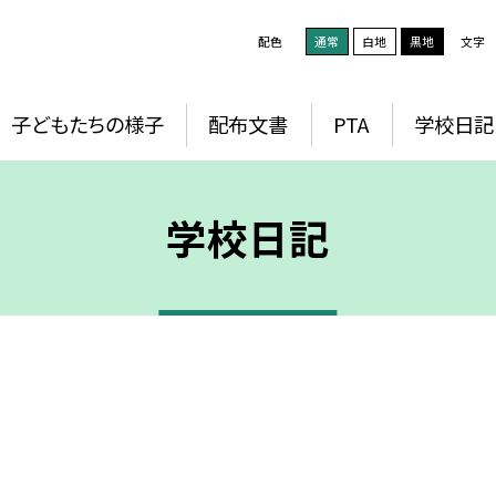
配色
通常
白地
黒地
文字
子どもたちの様子
配布文書
PTA
学校日記
学校日記