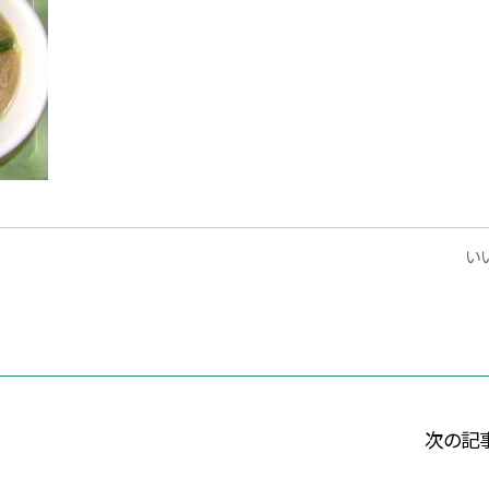
いい
次の記