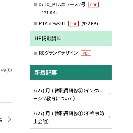
0710_PTAニュース2号
PDF
(121 KB)
PTA news01
(932 KB)
PDF
HP掲載資料
R8グランドデザイン
PDF
ね(0)
新着記事
7/27( 月 ) 教職員研修②（インクル
ーシブ教育について）
7/27( 月 ) 教職員研修①（不祥事防
事
止会議）