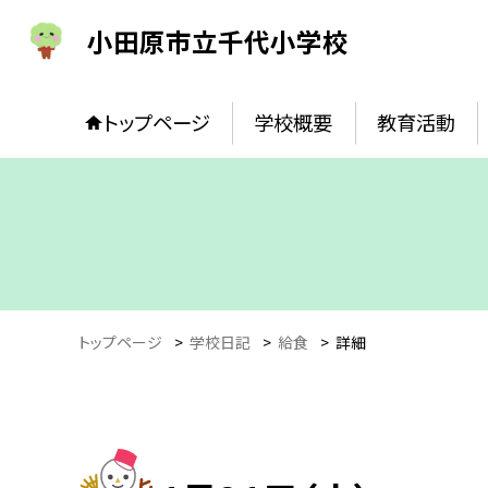
小田原市立千代小学校
トップページ
学校概要
教育活動
トップページ
>
学校日記
>
給食
>
詳細