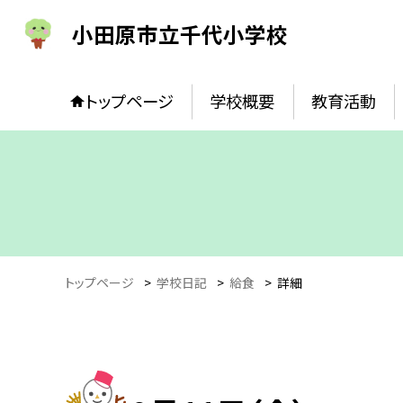
小田原市立千代小学校
トップページ
学校概要
教育活動
トップページ
>
学校日記
>
給食
>
詳細