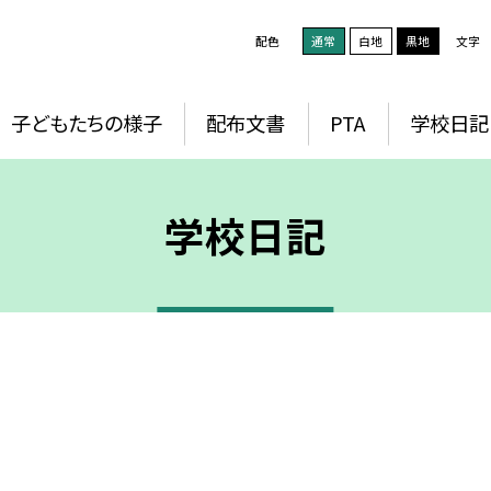
配色
通常
白地
黒地
文字
子どもたちの様子
配布文書
PTA
学校日記
学校日記