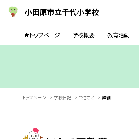
小田原市立千代小学校
トップページ
学校概要
教育活動
トップページ
>
学校日記
>
できごと
>
詳細