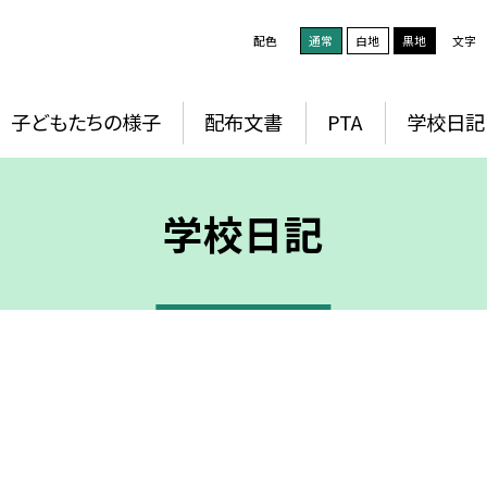
配色
通常
白地
黒地
文字
子どもたちの様子
配布文書
PTA
学校日記
学校日記