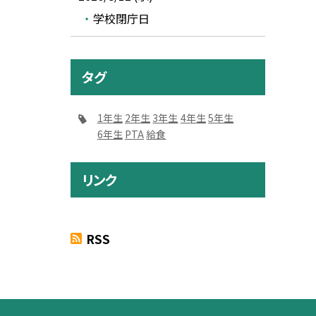
学校閉庁日
タグ
1年生
2年生
3年生
4年生
5年生
6年生
PTA
給食
リンク
RSS