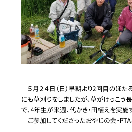
５月２４日（日）早朝より
2
回目のほた
にも草刈りをしましたが、草がけっこう長
で、
4
年生が来週、代かき・田植えを実施
ご参加してくださったおやじの会・
PTA