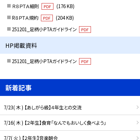
Ｒ８ＰＴＡ細則
(176 KB)
PDF
R８ＰＴＡ規約
(204 KB)
PDF
251201_足柄小PTAガイドライン
PDF
HP掲載資料
251201_足柄小PTAガイドライン
PDF
新着記事
7/23( 木 ) 【あしがら級】４年生との交流
7/16( 木 ) 【２年生】食育「なんでもおいしく食べよう」
7/7( 火 ) 【２年生】音楽朝会