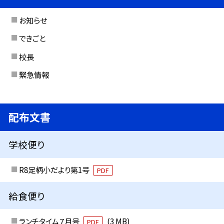
お知らせ
できごと
校長
緊急情報
配布文書
学校便り
R8足柄小だより第1号
PDF
給食便り
ランチタイム７月号
(3 MB)
PDF