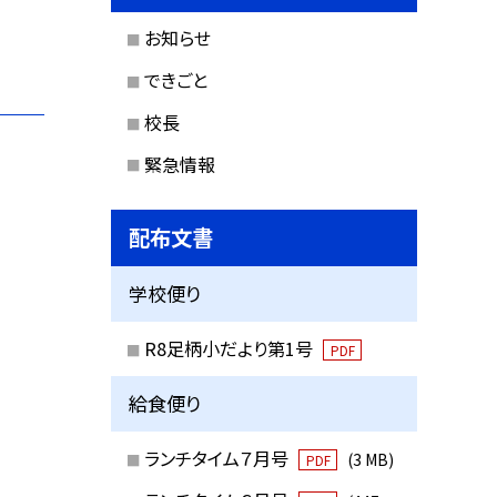
お知らせ
できごと
校長
緊急情報
配布文書
学校便り
R8足柄小だより第1号
PDF
給食便り
ランチタイム７月号
(3 MB)
PDF