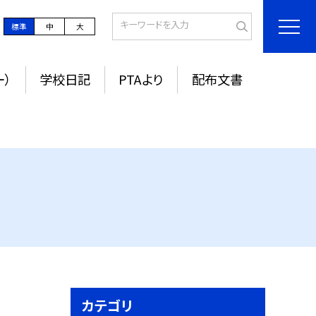
標準
中
大
ー）
学校日記
PTAより
配布文書
カテゴリ