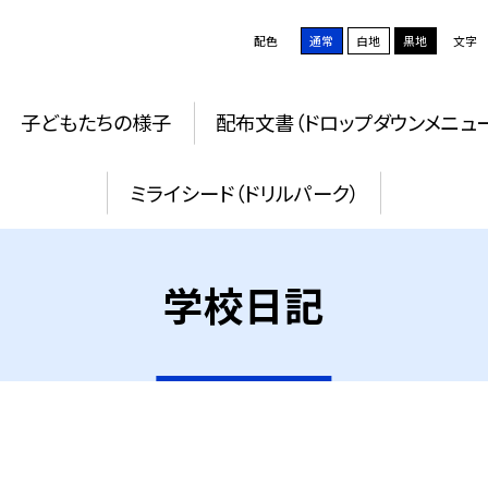
配色
通常
白地
黒地
文字
子どもたちの様子
配布文書（ドロップダウンメニュ
ミライシード（ドリルパーク）
学校日記