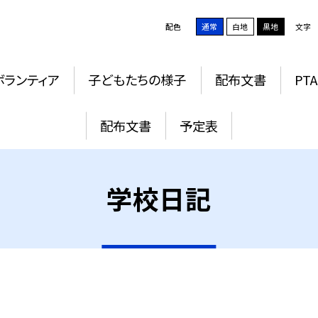
配色
通常
白地
黒地
文字
ボランティア
子どもたちの様子
配布文書
PTA
配布文書
予定表
学校日記