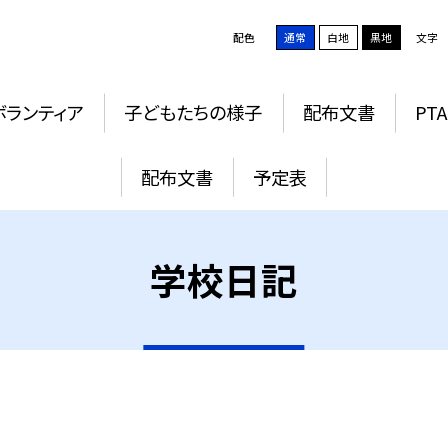
配色
通常
白地
黒地
文字
ボランティア
子どもたちの様子
配布文書
PTA
配布文書
予定表
学校日記