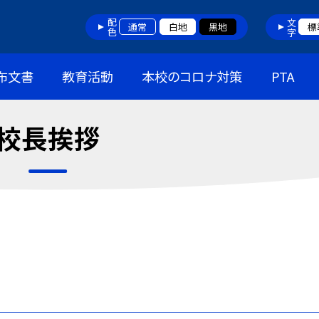
配色
文字
通常
白地
黒地
標
布文書
教育活動
本校のコロナ対策
PTA
校長挨拶