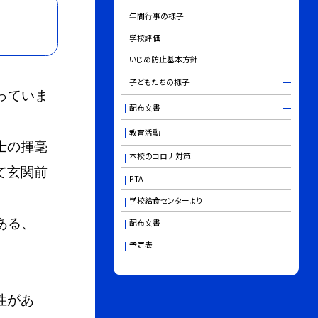
年間行事の様子
学校評価
いじめ防止基本方針
子どもたちの様子
っていま
配布文書
教育活動
士の揮毫
本校のコロナ対策
て玄関前
PTA
学校給食センターより
ある、
配布文書
予定表
性があ