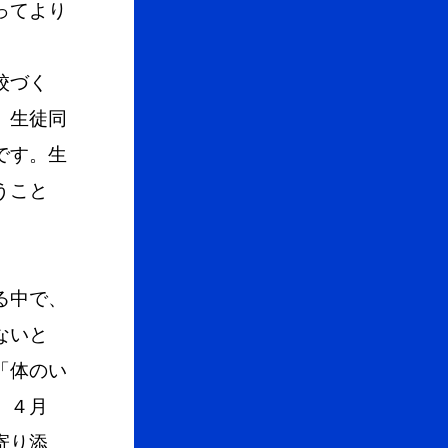
ってより
校づく
、生徒同
です。生
うこと
る中で、
ないと
「体のい
。４月
寄り添