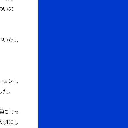
のいの
いいたし
ションし
した。
票によっ
大切にし