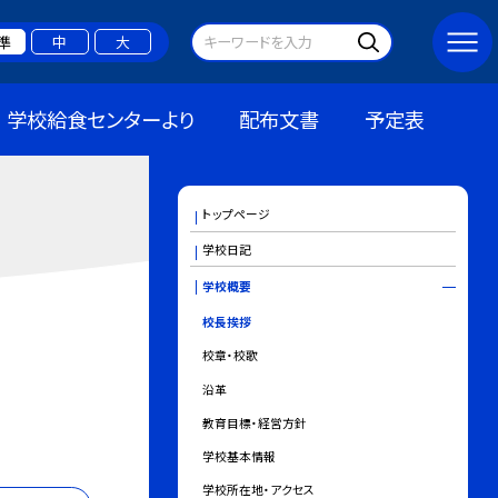
準
中
大
学校給食センターより
配布文書
予定表
トップページ
学校日記
学校概要
校長挨拶
校章・校歌
沿革
教育目標・経営方針
学校基本情報
学校所在地・アクセス