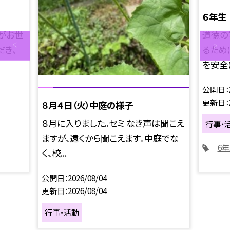
６年生
がお世
道徳の
だき、
るため
を安全に
公開日
更新日
８月４日（火）中庭の様子
８月に入りました。セミ なき声は聞こえ
行事・
ますが、遠くから聞こえます。中庭でな
6
く、校...
公開日
2026/08/04
更新日
2026/08/04
行事・活動