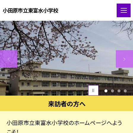
小田原市立東富水小学校
1
2
3
4
来訪者の方へ
小田原市立東富水小学校のホームページへよう
こそ！